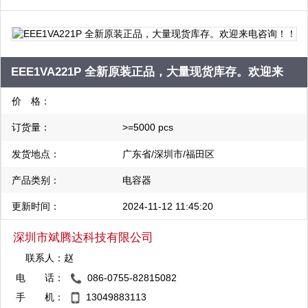
STC单片机 ，英特尔（Intel） 、德州仪器（TI） 、飞利浦
（Philips） 、海力士（Hynix） 、美国仿真器件（ADI）、国际整
流器（IR）、台湾硅成（ICSI）、三星（Samsung）、瑞萨
EEE1VA221P 全新原装正品，大量现货库存。欢迎来
（Renesas）、东芝（Toshiba）、意法（ST）、摩托罗拉
（Motorola）、仙童（Fairchid）、美国美商半导体（AMD）、爱
电咨询！！
价 格：
特梅尔（Atmel）、惠普（HP）、安捷伦（Agilent）、达拉斯
订货量：
>=5000 pcs
（Dallas）、美信（Maxim）、纳斯达克（Altera）、赛普拉斯
（CY）、日立（Hitachi）、Broadcom、Xilinx、哈利斯
发货地点：
广东省/深圳市/福田区
（Harrsi）、英赛尔（Intersil）、美国集成器件（IDT）、芯成
产品类别：
电容器
（ISSI）、凌特（Linear）、美国LSI逻辑公司（LSI）、微芯
更新时间：
2024-11-12 11:45:20
（Microchip）、三菱（Mitsubishi）、美国国家半导体（NS）、日
本冲电气（OKI）、Realtek、罗姆（Rohm）、三洋（Sanyo）、
深圳市斌腾达科技有限公司
索尼（Sony）等…
联系人：
赵
电 话：
086-0755-82815082
QQ：2881704051
手 机：
13049883113