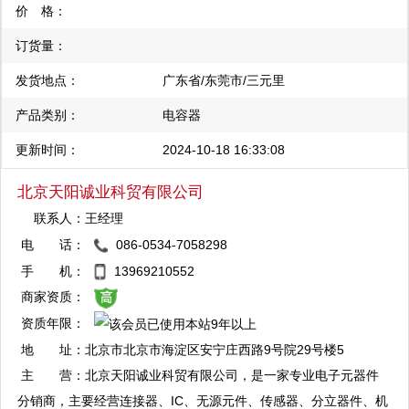
（Motorola）、仙童（Fairchid）、美国美商半导体（AMD）、爱
丰发货
价 格：
特梅尔（Atmel）、惠普（HP）、安捷伦（Agilent）、达拉斯
订货量：
（Dallas）、美信（Maxim）、纳斯达克（Altera）、赛普拉斯
（CY）、日立（Hitachi）、Broadcom、Xilinx、哈利斯
发货地点：
广东省/东莞市/三元里
（Harrsi）、英赛尔（Intersil）、美国集成器件（IDT）、芯成
产品类别：
电容器
（ISSI）、凌特（Linear）、美国LSI逻辑公司（LSI）、微芯
更新时间：
2024-10-18 16:33:08
（Microchip）、三菱（Mitsubishi）、美国国家半导体（NS）、日
本冲电气（OKI）、Realtek、罗姆（Rohm）、三洋（Sanyo）、
北京天阳诚业科贸有限公司
索尼（Sony）等…
联系人：
王经理
电 话：
086-0534-7058298
QQ：2881704731
手 机：
13969210552
复制
商家资质：
资质年限：
地 址：
北京市北京市海淀区安宁庄西路9号院29号楼5
层503室
主 营：
北京天阳诚业科贸有限公司，是一家专业电子元器件
分销商，主要经营连接器、IC、无源元件、传感器、分立器件、机