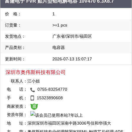
富隆电子 FVR 贴片型铝电解电容 10V470 6.3X8.7
Amphenol,Tyco-TE,FCI,J-tech; ICs
AVAGO,ACTEL,BOURNS,CYPRESS,CRYDOM,XILINX,TI,OMRON,R
价 格：
1
Digital,Mini-Circuits
订货量：
>=1 pcs
发货地点：
广东省/深圳市/福田区
产品类别：
电容器
更新时间：
2026-07-13 15:07:17
深圳市奥伟斯科技有限公司
联系人：
江小姐
电 话：
0755-83254770
QQ：3003412773
手 机：
15323890608
复制
商家资质：
资质年限：
QQ：3003714016
地 址：
深圳深圳市福田区深南中路3006号佳和华强大
复制
厦A座7楼整层
主 营：
奥伟斯科技专业代理韩国IKSEMI: 触摸芯片代理:ADS