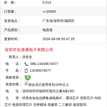
容 100nF ±10% 16V X7R
价 格：
0.014
订货量：
>=10000
发货地点：
广东省/深圳市/福田区
产品类别：
电容器
更新时间：
2026-08-08 09:47:29
深圳市全源通电子有限公司
联系人：
洪先生
电 话：
086-13430674577
QQ：3004345572
手 机：
13430674577
复制
商家资质：
资质年限：
地 址：
深圳深圳市福田区现代之窗A座19G
主 营：
经营各知名品牌集成电路IC，通讯芯片 安防芯片 内存
芯片 电源管理芯片 功率模块 高频管 二三极管 电容阻等。