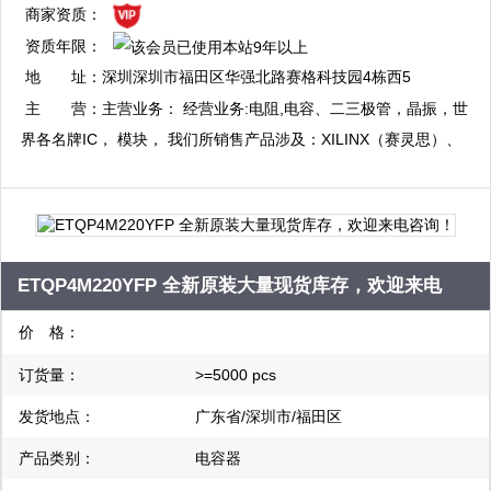
复制
商家资质：
资质年限：
QQ：2881704535
地 址：
深圳深圳市福田区华强北路赛格科技园4栋西5
复制
楼C01
主 营：
主营业务： 经营业务:电阻,电容、二三极管，晶振，世
界各名牌IC， 模块， 我们所销售产品涉及：XILINX（赛灵思）、
ALTERA（阿特拉 ） Freescale(飞思卡尔) 、ATMEL（爱特梅尔）
STC单片机 ，英特尔（Intel） 、德州仪器（TI） 、飞利浦
（Philips） 、海力士（Hynix） 、美国仿真器件（ADI）、国际整
流器（IR）、台湾硅成（ICSI）、三星（Samsung）、瑞萨
ETQP4M220YFP 全新原装大量现货库存，欢迎来电
（Renesas）、东芝（Toshiba）、意法（ST）、摩托罗拉
（Motorola）、仙童（Fairchid）、美国美商半导体（AMD）、爱
咨询！
价 格：
特梅尔（Atmel）、惠普（HP）、安捷伦（Agilent）、达拉斯
订货量：
>=5000 pcs
（Dallas）、美信（Maxim）、纳斯达克（Altera）、赛普拉斯
（CY）、日立（Hitachi）、Broadcom、Xilinx、哈利斯
发货地点：
广东省/深圳市/福田区
（Harrsi）、英赛尔（Intersil）、美国集成器件（IDT）、芯成
产品类别：
电容器
（ISSI）、凌特（Linear）、美国LSI逻辑公司（LSI）、微芯