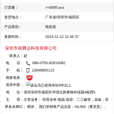
（Dallas）、美信（Maxim）、纳斯达克（Altera）、赛普拉斯
订货量：
>=5000 pcs
（CY）、日立（Hitachi）、Broadcom、Xilinx、哈利斯
发货地点：
广东省/深圳市/福田区
（Harrsi）、英赛尔（Intersil）、美国集成器件（IDT）、芯成
（ISSI）、凌特（Linear）、美国LSI逻辑公司（LSI）、微芯
产品类别：
电容器
（Microchip）、三菱（Mitsubishi）、美国国家半导体（NS）、日
更新时间：
2024-11-12 11:46:37
本冲电气（OKI）、Realtek、罗姆（Rohm）、三洋（Sanyo）、
索尼（Sony）等…
深圳市斌腾达科技有限公司
联系人：
赵
电 话：
086-0755-82815082
QQ：2881704051
手 机：
13049883113
复制
商家资质：
资质年限：
QQ：2881704535
地 址：
深圳深圳市福田区华强北路赛格科技园4栋西5
复制
楼C01
主 营：
主营业务： 经营业务:电阻,电容、二三极管，晶振，世
界各名牌IC， 模块， 我们所销售产品涉及：XILINX（赛灵思）、
ALTERA（阿特拉 ） Freescale(飞思卡尔) 、ATMEL（爱特梅尔）