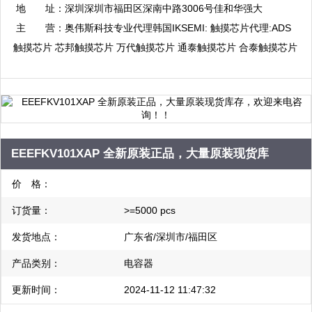
QQ：3003714016
地 址：
深圳深圳市福田区深南中路3006号佳和华强大
复制
厦A座7楼整层
主 营：
奥伟斯科技专业代理韩国IKSEMI: 触摸芯片代理:ADS
触摸芯片 芯邦触摸芯片 万代触摸芯片 通泰触摸芯片 合泰触摸芯片
启攀微触摸芯片 海栎创触摸芯片 比亚迪触摸芯片 融合微触摸芯片:
单片机代理:瑞萨单片机 三星单片机 现代单片机 东芝单片机 合泰
单片机 富仕通单片机:电源管理芯片代理:PI电源管理芯片 启达电源
管理芯片 芯朋微电源管理芯片 中科微马达驱动芯片
EEEFKV101XAP 全新原装正品，大量原装现货库
存，欢迎来电咨询！！
价 格：
订货量：
>=5000 pcs
发货地点：
广东省/深圳市/福田区
产品类别：
电容器
更新时间：
2024-11-12 11:47:32