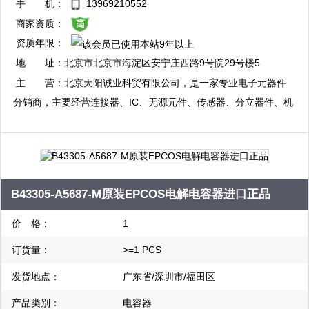
QQ：2881704731
手 机：
13969210552
yamy@buyelec.net QQ:2850707132
复制
商家资质：
资质年限：
地 址：
北京市北京市海淀区安宁庄西路9号院29号楼5
层503室
主 营：
北京天阳诚业科贸有限公司，是一家专业电子元器件
分销商，主要经营连接器、IC、无源元件、传感器、分立器件、机
电元件等电子元器件产品。主要涉及的品牌有，TE、MOLEX、
DELPHI、KET、BOSCH、PHOENIX、HARTING、TI、NXP、
STM、ANALOG DEVICES INC、INFINEON、INTEL、
MICRON、CYPRESS、SCHAFFNER、ON
B43305-A5687-M原装EPCOS电解电容器进口正品
SEMICONDUCTOR、NEXPERIA、VISHAY、QORVO、
MAXIM、HONEYWELL等。自成立以来，始终坚持以客户需求为
价 格：
1
导向，坚持“只做原装正品”的经营理念，确保所供应的所有商品均
订货量：
>=1 PCS
为原装正品。 我公司建立了遍布全球的供应商网络，自有库存面
积超过3万平方米，现货库存金额过亿元，有约15万条型号的现货
发货地点：
广东省/深圳市/福田区
库存，分销型号达800多万种，现货能够保证下单当天发货，快速
产品类别：
电容器