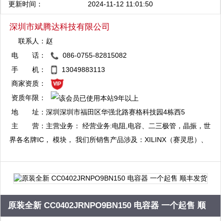
更新时间：
2024-11-12 11:01:50
（Microchip）、三菱（Mitsubishi）、美国国家半导体（NS）、日
本冲电气（OKI）、Realtek、罗姆（Rohm）、三洋（Sanyo）、
深圳市斌腾达科技有限公司
索尼（Sony）等…
联系人：
赵
电 话：
086-0755-82815082
QQ：2881704051
手 机：
13049883113
复制
商家资质：
资质年限：
QQ：2881704535
地 址：
深圳深圳市福田区华强北路赛格科技园4栋西5
复制
楼C01
主 营：
主营业务： 经营业务:电阻,电容、二三极管，晶振，世
界各名牌IC， 模块， 我们所销售产品涉及：XILINX（赛灵思）、
ALTERA（阿特拉 ） Freescale(飞思卡尔) 、ATMEL（爱特梅尔）
STC单片机 ，英特尔（Intel） 、德州仪器（TI） 、飞利浦
（Philips） 、海力士（Hynix） 、美国仿真器件（ADI）、国际整
流器（IR）、台湾硅成（ICSI）、三星（Samsung）、瑞萨
原装全新 CC0402JRNPO9BN150 电容器 一个起售 顺
（Renesas）、东芝（Toshiba）、意法（ST）、摩托罗拉