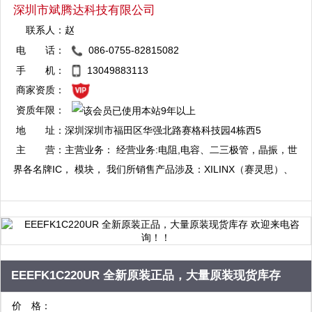
深圳市斌腾达科技有限公司
联系人：
赵
电 话：
086-0755-82815082
QQ：2881704051
手 机：
13049883113
复制
商家资质：
资质年限：
QQ：2881704535
地 址：
深圳深圳市福田区华强北路赛格科技园4栋西5
复制
楼C01
主 营：
主营业务： 经营业务:电阻,电容、二三极管，晶振，世
界各名牌IC， 模块， 我们所销售产品涉及：XILINX（赛灵思）、
ALTERA（阿特拉 ） Freescale(飞思卡尔) 、ATMEL（爱特梅尔）
STC单片机 ，英特尔（Intel） 、德州仪器（TI） 、飞利浦
（Philips） 、海力士（Hynix） 、美国仿真器件（ADI）、国际整
流器（IR）、台湾硅成（ICSI）、三星（Samsung）、瑞萨
（Renesas）、东芝（Toshiba）、意法（ST）、摩托罗拉
EEEFK1C220UR 全新原装正品，大量原装现货库存
（Motorola）、仙童（Fairchid）、美国美商半导体（AMD）、爱
欢迎来电咨询！！
价 格：
特梅尔（Atmel）、惠普（HP）、安捷伦（Agilent）、达拉斯