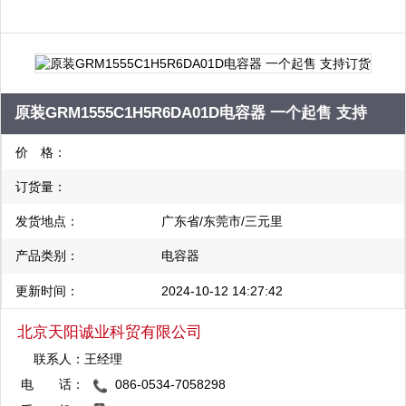
电元件等电子元器件产品。主要涉及的品牌有，TE、MOLEX、
DELPHI、KET、BOSCH、PHOENIX、HARTING、TI、NXP、
STM、ANALOG DEVICES INC、INFINEON、INTEL、
MICRON、CYPRESS、SCHAFFNER、ON
原装GRM1555C1H5R6DA01D电容器 一个起售 支持
SEMICONDUCTOR、NEXPERIA、VISHAY、QORVO、
MAXIM、HONEYWELL等。自成立以来，始终坚持以客户需求为
订货
价 格：
导向，坚持“只做原装正品”的经营理念，确保所供应的所有商品均
订货量：
为原装正品。 我公司建立了遍布全球的供应商网络，自有库存面
积超过3万平方米，现货库存金额过亿元，有约15万条型号的现货
发货地点：
广东省/东莞市/三元里
库存，分销型号达800多万种，现货能够保证下单当天发货，快速
产品类别：
电容器
满足客户需求。 同时，我公司专注于为汽车、工业机器人、消费
更新时间：
2024-10-12 14:27:42
电子、新能源及医疗领域客户提供一站式电子产品智造解决方案。
业务主要涉及线束加工与PCBA智造，具体涵盖线束样品开发测
北京天阳诚业科贸有限公司
试、定制化生产、批量分包生产；PCBA智能方案设计、PCB制
联系人：
王经理
造、SMT器件贴装、产品调试、组装和检测等一站式电子制造服
电 话：
086-0534-7058298
务。 线束加工和PCBA智造业务请联系： 李小姐 18660577318