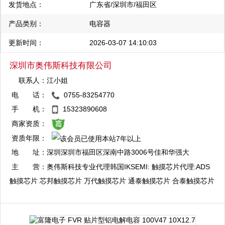
发货地点：
广东省/深圳市/福田区
产品类别：
电容器
更新时间：
2026-03-07 14:10:03
深圳市奥伟斯科技有限公司
联系人：
江小姐
电 话：
0755-83254770
QQ：3003412773
手 机：
15323890608
复制
商家资质：
资质年限：
QQ：3003714016
地 址：
深圳深圳市福田区深南中路3006号佳和华强大
复制
厦A座7楼整层
主 营：
奥伟斯科技专业代理韩国IKSEMI: 触摸芯片代理:ADS
触摸芯片 芯邦触摸芯片 万代触摸芯片 通泰触摸芯片 合泰触摸芯片
启攀微触摸芯片 海栎创触摸芯片 比亚迪触摸芯片 融合微触摸芯片:
单片机代理:瑞萨单片机 三星单片机 现代单片机 东芝单片机 合泰
单片机 富仕通单片机:电源管理芯片代理:PI电源管理芯片 启达电源