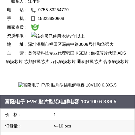
联系人：
江小姐
电 话：
0755-83254770
QQ：3003412773
手 机：
15323890608
复制
商家资质：
资质年限：
QQ：3003714016
地 址：
深圳深圳市福田区深南中路3006号佳和华强大
复制
厦A座7楼整层
主 营：
奥伟斯科技专业代理韩国IKSEMI: 触摸芯片代理:ADS
触摸芯片 芯邦触摸芯片 万代触摸芯片 通泰触摸芯片 合泰触摸芯片
启攀微触摸芯片 海栎创触摸芯片 比亚迪触摸芯片 融合微触摸芯片:
单片机代理:瑞萨单片机 三星单片机 现代单片机 东芝单片机 合泰
单片机 富仕通单片机:电源管理芯片代理:PI电源管理芯片 启达电源
管理芯片 芯朋微电源管理芯片 中科微马达驱动芯片
富隆电子 FVR 贴片型铝电解电容 10V100 6.3X6.5
价 格：
1
订货量：
>=10 pcs