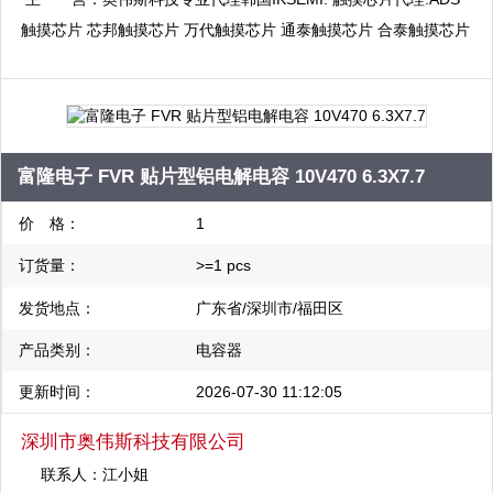
触摸芯片 芯邦触摸芯片 万代触摸芯片 通泰触摸芯片 合泰触摸芯片
启攀微触摸芯片 海栎创触摸芯片 比亚迪触摸芯片 融合微触摸芯片:
单片机代理:瑞萨单片机 三星单片机 现代单片机 东芝单片机 合泰
单片机 富仕通单片机:电源管理芯片代理:PI电源管理芯片 启达电源
管理芯片 芯朋微电源管理芯片 中科微马达驱动芯片
富隆电子 FVR 贴片型铝电解电容 10V470 6.3X7.7
价 格：
1
订货量：
>=1 pcs
发货地点：
广东省/深圳市/福田区
产品类别：
电容器
更新时间：
2026-07-30 11:12:05
深圳市奥伟斯科技有限公司
联系人：
江小姐