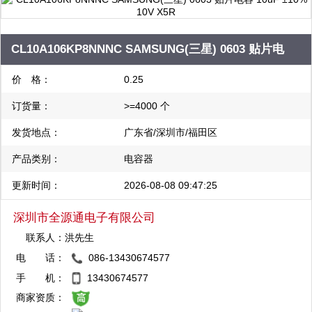
CL10A106KP8NNNC SAMSUNG(三星) 0603 贴片电
容 10uF ±10% 10V X5R
价 格：
0.25
订货量：
>=4000 个
发货地点：
广东省/深圳市/福田区
产品类别：
电容器
更新时间：
2026-08-08 09:47:25
深圳市全源通电子有限公司
联系人：
洪先生
电 话：
086-13430674577
QQ：3004345572
手 机：
13430674577
复制
商家资质：