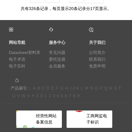
共有326条记录，每页显示20条记录分17页显示。
网站导航
服务中心
关于我们
Datasheet资料库
常见问题
公司简介
电子术语
委托交易
联系我们
电子百科
会员服务
免责申明
产品索引：
A
B
C
D
E
F
G
H
I
J
K
L
M
N
O
P
Q
R
S
T
U
V
W
X
Y
Z
0
1
2
3
4
5
6
7
8
9
经营性网站
工商网监电
备案信息
子标识