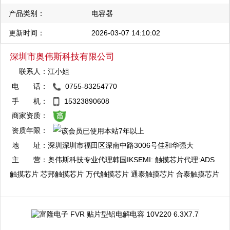
产品类别：
电容器
更新时间：
2026-03-07 14:10:02
深圳市奥伟斯科技有限公司
联系人：
江小姐
电 话：
0755-83254770
QQ：3003412773
手 机：
15323890608
复制
商家资质：
资质年限：
QQ：3003714016
地 址：
深圳深圳市福田区深南中路3006号佳和华强大
复制
厦A座7楼整层
主 营：
奥伟斯科技专业代理韩国IKSEMI: 触摸芯片代理:ADS
触摸芯片 芯邦触摸芯片 万代触摸芯片 通泰触摸芯片 合泰触摸芯片
启攀微触摸芯片 海栎创触摸芯片 比亚迪触摸芯片 融合微触摸芯片:
单片机代理:瑞萨单片机 三星单片机 现代单片机 东芝单片机 合泰
单片机 富仕通单片机:电源管理芯片代理:PI电源管理芯片 启达电源