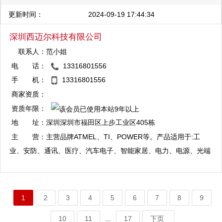
满足客户需求。 同时，我公司专注于为汽车、工业机器人、消费
更新时间：
2024-09-19 17:44:34
电子、新能源及医疗领域客户提供一站式电子产品智造解决方案。
业务主要涉及线束加工与PCBA智造，具体涵盖线束样品开发测
深圳西迈尔科技有限公司
试、定制化生产、批量分包生产；PCBA智能方案设计、PCB制
联系人：
范小姐
造、SMT器件贴装、产品调试、组装和检测等一站式电子制造服
电 话：
13316801556
务。 线束加工和PCBA智造业务请联系： 李小姐 18660577318
QQ：13316801556
手 机：
13316801556
yamy@buyelec.net QQ:2850707132
复制
商家资质：
资质年限：
QQ：2706801556
地 址：
深圳深圳市福田区上步工业区405栋
复制
主 营：
主营品牌ATMEL、TI、POWER等。产品适用于:工
业、安防、通讯、医疗、汽车电子、智能家居、电力、电源、光端
机、照明、仪表、消费类数码产品等行业领域。
1
2
3
4
5
6
7
8
9
10
11
...
17
下页