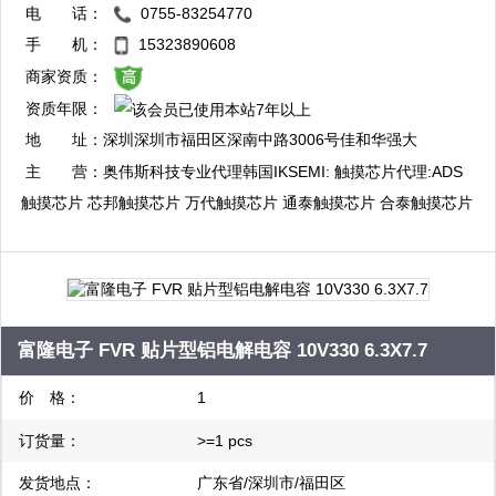
电 话：
0755-83254770
QQ：3003412773
手 机：
15323890608
复制
商家资质：
资质年限：
QQ：3003714016
地 址：
深圳深圳市福田区深南中路3006号佳和华强大
复制
厦A座7楼整层
主 营：
奥伟斯科技专业代理韩国IKSEMI: 触摸芯片代理:ADS
触摸芯片 芯邦触摸芯片 万代触摸芯片 通泰触摸芯片 合泰触摸芯片
启攀微触摸芯片 海栎创触摸芯片 比亚迪触摸芯片 融合微触摸芯片:
单片机代理:瑞萨单片机 三星单片机 现代单片机 东芝单片机 合泰
单片机 富仕通单片机:电源管理芯片代理:PI电源管理芯片 启达电源
管理芯片 芯朋微电源管理芯片 中科微马达驱动芯片
富隆电子 FVR 贴片型铝电解电容 10V330 6.3X7.7
价 格：
1
订货量：
>=1 pcs
发货地点：
广东省/深圳市/福田区