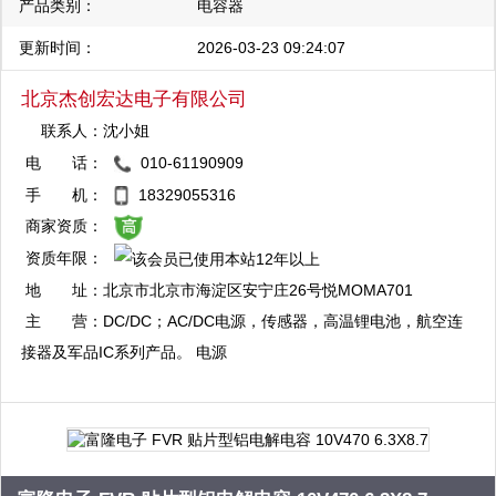
产品类别：
电容器
更新时间：
2026-03-23 09:24:07
北京杰创宏达电子有限公司
联系人：
沈小姐
电 话：
010-61190909
QQ：2355548602
手 机：
18329055316
复制
商家资质：
资质年限：
QQ：2355548609
地 址：
北京市北京市海淀区安宁庄26号悦MOMA701
复制
室
主 营：
DC/DC；AC/DC电源，传感器，高温锂电池，航空连
接器及军品IC系列产品。 电源
Interpoint,VPT,VICOR,GAIA,ARCH,TRACO,Ultravolt,Phoenix
Aerospace,Mutara,Cosel,EIE电源模块; 电池 EI-
Electrochem,SAFT,TADIRAN,EP-Engineered Power ; 传感器
Kulite,KISTLER,PAINE,GP:50,OMRON Sensor; 连接器