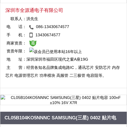
深圳市全源通电子有限公司
联系人：
洪先生
电 话：
086-13430674577
QQ：3004345572
手 机：
13430674577
复制
商家资质：
资质年限：
地 址：
深圳深圳市福田区现代之窗A座19G
主 营：
经营各知名品牌集成电路IC，通讯芯片 安防芯片 内存
芯片 电源管理芯片 功率模块 高频管 二三极管 电容阻等。
CL05B104KO5NNNC SAMSUNG(三星) 0402 贴片电