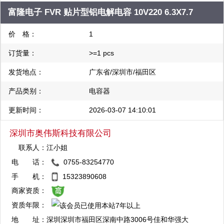
管理芯片 芯朋微电源管理芯片 中科微马达驱动芯片
富隆电子 FVR 贴片型铝电解电容 10V220 6.3X7.7
价 格：
1
订货量：
>=1 pcs
发货地点：
广东省/深圳市/福田区
产品类别：
电容器
更新时间：
2026-03-07 14:10:01
深圳市奥伟斯科技有限公司
联系人：
江小姐
电 话：
0755-83254770
QQ：3003412773
手 机：
15323890608
复制
商家资质：
资质年限：
QQ：3003714016
地 址：
深圳深圳市福田区深南中路3006号佳和华强大