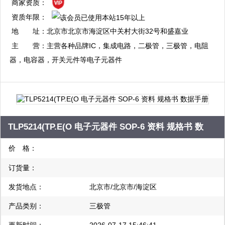
复制
商家资质：
资质年限：
QQ：1344056792
地 址：
北京市北京市海淀区中关村大街32号和盛嘉业
复制
大厦10层第1011室
主 营：
主营各种品牌IC，集成电路，二极管，三极管，电阻
器，电容器，开关元件等电子元器件
TLP5214(TP.E(O 电子元器件 SOP-6 资料 规格书 数
据手册
价 格：
订货量：
发货地点：
北京市/北京市/海淀区
产品类别：
三极管