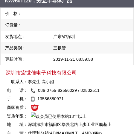
IGW60T120，分立半导体产品
P/DTA143EK/EE/ET/EM/EUA 可 供 应: 小信号三极管、高压三极
管、高频三极管、达林顿三极管、数字三极管、场效应管、可控硅
价 格：
三极管、阵列等稳压IC：XC6206系列 78L05 78L08 TL431 整流
订货量：
桥MB2S MB4S MB6S MB8S MB10 DB106S DB107S 二极管：
SS14 SS22 SS24 SS32 SS34 SK34 LL4148 SD103AW /S
发货地点：
广东省/深圳
RB520S-30 RB521S-3O 1N5817 1N5819 1N4001-4007 S1A-
产品类别：
三极管
S1M RS1A-RS1M ES1A-ES1M 可 供 应: 开关二极管、波段开关
更新时间：
2019-11-21 08:59:58
二极管、高频二极管、PIN二极管、变容二极管、齐纳二极管、整
流二极管、肖特基二极管、快恢复二极管、瞬态电压抑制器整流
深圳市宏世佳电子科技有限公司
桥、二极管阵列等 可 供 应: 小信号三极管、高压三极管、高频三
联系人：
李先生 高小姐
极管、达林顿三极管、数字三极管、场效应管、可控硅三极管、阵
电 话：
086-0755-82556029 / 82532511
列等 稳压IC：XC6206系列 78L05 78L08 TL431 整流桥MB2S
QQ：2881894392
手 机：
13556880971
MB4S MB6S MB10 DB106S DB107S 品 牌: PHILIPS、
复制
商家资质：
FAIRCHILD、ST、ON、ROHM、TOSHIBA、PANASONIC、
资质年限：
NEC、VISHAY、长电等
QQ：2881894393
地 址：
深圳深圳市福田区华强北路上步工业区鹏基上
复制
步工业厂房102栋西620
主 营：
代理和分销:ADI/MAXIM/LT、AMD/Xilinx、