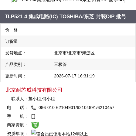
TLP521-4 集成电路(IC) TOSHIBA/东芝 封装DIP 批号
24+
价 格：
订货量：
发货地点：
北京市/北京市/海淀区
产品类别：
三极管
更新时间：
2026-07-17 16:31:19
北京耐芯威科技有限公司
联系人：
董小姐,何小姐
电 话：
086-010-62104931/62104891/6210457
QQ：2880824479
8/62106431
手 机：
复制
商家资质：
资质年限：