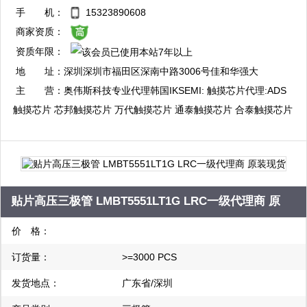
QQ：3003412773
手 机：
15323890608
复制
商家资质：
资质年限：
QQ：3003714016
地 址：
深圳深圳市福田区深南中路3006号佳和华强大
复制
厦A座7楼整层
主 营：
奥伟斯科技专业代理韩国IKSEMI: 触摸芯片代理:ADS
触摸芯片 芯邦触摸芯片 万代触摸芯片 通泰触摸芯片 合泰触摸芯片
启攀微触摸芯片 海栎创触摸芯片 比亚迪触摸芯片 融合微触摸芯片:
单片机代理:瑞萨单片机 三星单片机 现代单片机 东芝单片机 合泰
单片机 富仕通单片机:电源管理芯片代理:PI电源管理芯片 启达电源
管理芯片 芯朋微电源管理芯片 中科微马达驱动芯片
贴片高压三极管 LMBT5551LT1G LRC一级代理商 原
装现货
价 格：
订货量：
>=3000 PCS
发货地点：
广东省/深圳