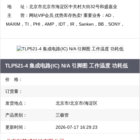
QQ：1344056792
地 址：
北京市北京市海淀区中关村大街32号和盛嘉业
复制
大厦10层1009室
主 营：
网站VIP会员,优势库存热卖! 重要业务：AD，
MAXIM，TI，PHI，AMP，IDT，IR，Sanken，BB，SONY，
Xilinx，HY 等电子元器件 主营：AD，MAXIM，TI，PHI，AMP，
IDT，IR，Sanken，BB，SONY，Xilinx，HY 等电子元器件
TLP521-4 集成电路(IC) N/A 引脚图 工作温度 功耗低
价 格：
订货量：
发货地点：
北京市/北京市/海淀区
产品类别：
三极管
更新时间：
2026-07-17 16:29:23