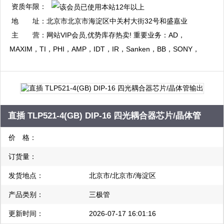
资质年限：
QQ：1344056792
地 址：
北京市北京市海淀区中关村大街32号和盛嘉业
复制
大厦10层1009室
主 营：
网站VIP会员,优势库存热卖! 重要业务：AD，
MAXIM，TI，PHI，AMP，IDT，IR，Sanken，BB，SONY，
Xilinx，HY 等电子元器件 主营AD，MAXIM，TI，PHI，AMP，
IDT，IR，Sanken，BB，SONY，Xilinx，HY 等电子元器件
直插 TLP521-4(GB) DIP-16 四光耦合器芯片/晶体管
输出
价 格：
订货量：
发货地点：
北京市/北京市/海淀区
产品类别：
三极管
更新时间：
2026-07-17 16:01:16