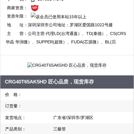
复制
商家资质：
资质年限：
地 址：
深圳深圳市公司地址：罗湖区爱国路1022号建
国大厦602室 门市部：福田区华强北新华强电
主 营：
公司主营:代理LD(台湾通嘉）、TD(泰德）、CS(CRS
子市场3楼Q3B005房间 TEL：83202997
华晶 华润微）、SUPPER(超致）、FUDA(芯源微）、BL(贝
岭）、CR(启臣微）、CYS(全宇昕）等；经销原装正品现货
MAX、DALLS、Intersil、AOS、ADI、Fairchild、TI、TOSHIBA、
NS、ST、SII、SST、Onsemi、HIT、CR、PH、LD、TD等
CRG40T65AK5HD 匠心品质，现货库存
价 格：
订货量：
发货地点：
广东省/深圳市/罗湖区
产品类别：
三极管