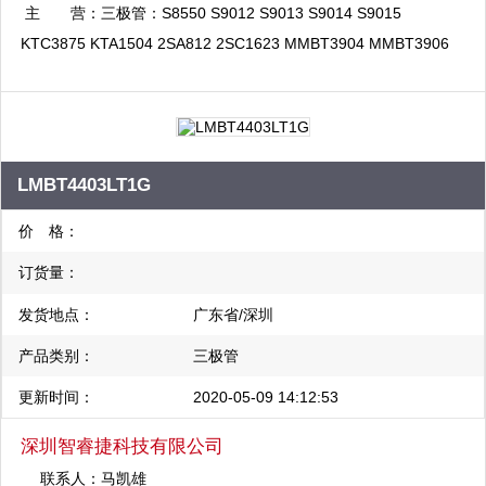
场一期1F025A 公司：福田区华强北街道荔村
主 营：
三极管：S8550 S9012 S9013 S9014 S9015
社区振兴路 120号赛格科技园4栋中5层507；
KTC3875 KTA1504 2SA812 2SC1623 MMBT3904 MMBT3906
香港地址：香港轩诺道中139号三壹商业大厦1
MMBT5551 MMBT5401 MMBT2222A MMBT2907A MMBTA92
101室
MMBTA42 MMBTH10 2SC3356 2SC3357 场效应管BSS138
2N7002 SI2301-SI2315 2SK3018 AO3400-AO3415 ROHM NXP
带阻管DTC/DTA系列 P/DTC143EK/EE/ET/EM/EUA
LMBT4403LT1G
P/DTA143EK/EE/ET/EM/EUA 可 供 应: 小信号三极管、高压三极
管、高频三极管、达林顿三极管、数字三极管、场效应管、可控硅
价 格：
三极管、阵列等稳压IC：XC6206系列 78L05 78L08 TL431 整流
订货量：
桥MB2S MB4S MB6S MB8S MB10 DB106S DB107S 二极管：
发货地点：
广东省/深圳
SS14 SS22 SS24 SS32 SS34 SK34 LL4148 SD103AW /S
RB520S-30 RB521S-3O 1N5817 1N5819 1N4001-4007 S1A-
产品类别：
三极管
S1M RS1A-RS1M ES1A-ES1M 可 供 应: 开关二极管、波段开关
更新时间：
2020-05-09 14:12:53
二极管、高频二极管、PIN二极管、变容二极管、齐纳二极管、整
流二极管、肖特基二极管、快恢复二极管、瞬态电压抑制器整流
深圳智睿捷科技有限公司
桥、二极管阵列等 可 供 应: 小信号三极管、高压三极管、高频三
联系人：
马凯雄