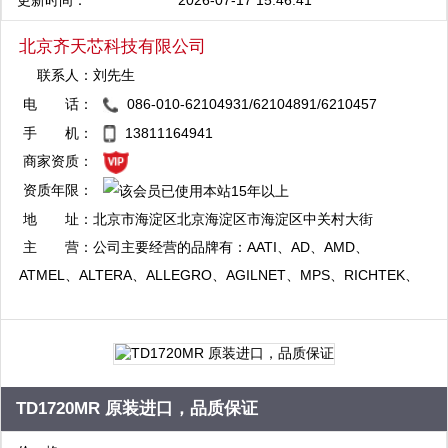
更新时间：
2026-07-17 15:46:41
北京齐天芯科技有限公司
联系人：
刘先生
电 话：
086-010-62104931/62104891/6210457
QQ：2880824479
8/62106431
手 机：
13811164941
复制
商家资质：
资质年限：
QQ：1344056792
地 址：
北京市海淀区北京海淀区市海淀区中关村大街
复制
32号和盛嘉业大厦10层第1011室
主 营：
公司主要经营的品牌有：AATI、AD、AMD、
ATMEL、ALTERA、ALLEGRO、AGILNET、MPS、RICHTEK、
CONTEXT、XILINX、TI/BB、FAIRCHILD、ST、PH等品牌电子
元器件,期待您的来电！！
TD1720MR 原装进口，品质保证