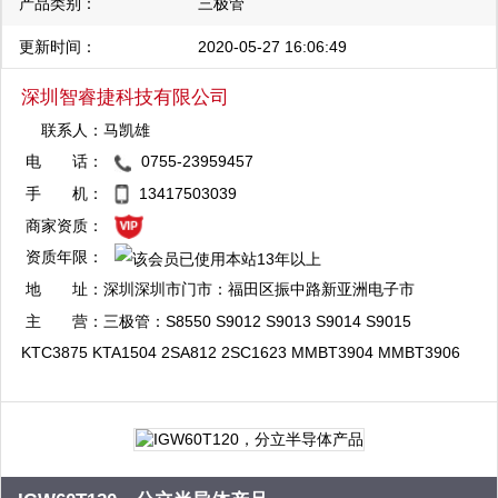
产品类别：
三极管
更新时间：
2020-05-27 16:06:49
深圳智睿捷科技有限公司
联系人：
马凯雄
电 话：
0755-23959457
QQ：1904713496
手 机：
13417503039
复制
商家资质：
资质年限：
地 址：
深圳深圳市门市：福田区振中路新亚洲电子市
场一期1F025A 公司：福田区华强北街道荔村
主 营：
三极管：S8550 S9012 S9013 S9014 S9015
社区振兴路 120号赛格科技园4栋中5层507；
KTC3875 KTA1504 2SA812 2SC1623 MMBT3904 MMBT3906
香港地址：香港轩诺道中139号三壹商业大厦1
MMBT5551 MMBT5401 MMBT2222A MMBT2907A MMBTA92
101室
MMBTA42 MMBTH10 2SC3356 2SC3357 场效应管BSS138
2N7002 SI2301-SI2315 2SK3018 AO3400-AO3415 ROHM NXP
带阻管DTC/DTA系列 P/DTC143EK/EE/ET/EM/EUA