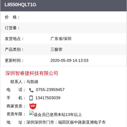
L8550HQLT1G
DDR、FPGA、CPLD、二三极管、模块等存储器及可编程高端芯
片！ 八零友创始终坚持“质量第一、信誉第一、服务第一、客户至
价 格：
上”的宗旨为方策。真诚的为海内外企业提供规范化、专业化、多
订货量：
元化、全方位的优质服务。赢得国内外广大客户的一致信赖与好
发货地点：
广东省/深圳
评。随着当今信息时代迅速发展，我们对自已也提出了更高的标
准，寻求与时俱进的创新途径，我们真诚的希望与您携手共进，建
产品类别：
三极管
立长期、友好的合作关系、共创未来！
更新时间：
2020-05-09 14:13:03
深圳智睿捷科技有限公司
联系人：
马凯雄
电 话：
0755-23959457
QQ：1904713496
手 机：
13417503039
复制
商家资质：
资质年限：
地 址：
深圳深圳市门市：福田区振中路新亚洲电子市