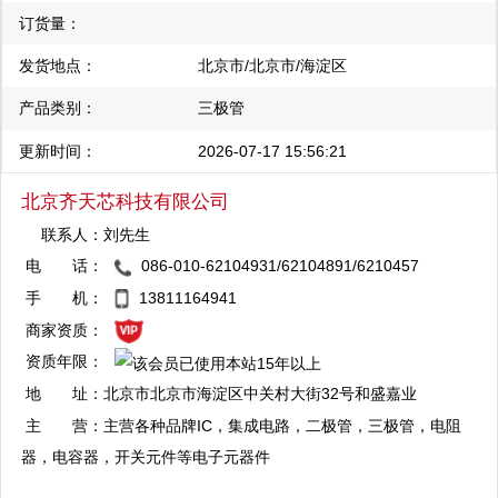
订货量：
发货地点：
北京市/北京市/海淀区
产品类别：
三极管
更新时间：
2026-07-17 15:56:21
北京齐天芯科技有限公司
联系人：
刘先生
电 话：
086-010-62104931/62104891/6210457
QQ：2880824479
8/62106431
手 机：
13811164941
复制
商家资质：
资质年限：
QQ：1344056792
地 址：
北京市北京市海淀区中关村大街32号和盛嘉业
复制
大厦10层第1011室
主 营：
主营各种品牌IC，集成电路，二极管，三极管，电阻
器，电容器，开关元件等电子元器件