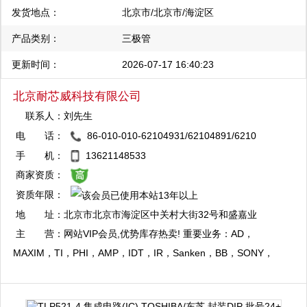
发货地点：
北京市/北京市/海淀区
产品类别：
三极管
更新时间：
2026-07-17 16:40:23
北京耐芯威科技有限公司
联系人：
刘先生
电 话：
86-010-010-62104931/62104891/6210
QQ：2880824479
4578
手 机：
13621148533
复制
商家资质：
资质年限：
QQ：1344056792
地 址：
北京市北京市海淀区中关村大街32号和盛嘉业
复制
大厦10层1009室
主 营：
网站VIP会员,优势库存热卖! 重要业务：AD，
MAXIM，TI，PHI，AMP，IDT，IR，Sanken，BB，SONY，
Xilinx，HY 等电子元器件