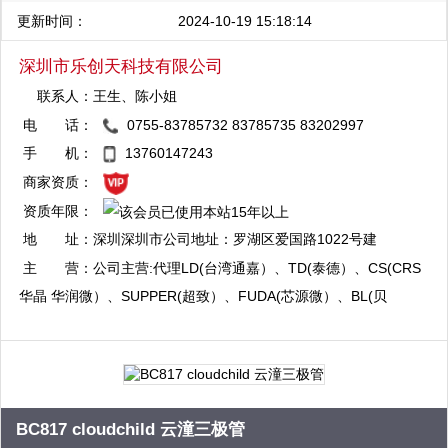
更新时间：
2024-10-19 15:18:14
深圳市乐创天科技有限公司
联系人：
王生、陈小姐
电 话：
0755-83785732 83785735 83202997
QQ：2355600858
手 机：
13760147243
复制
商家资质：
资质年限：
地 址：
深圳深圳市公司地址：罗湖区爱国路1022号建
国大厦602室 门市部：福田区华强北新华强电
主 营：
公司主营:代理LD(台湾通嘉）、TD(泰德）、CS(CRS
子市场3楼Q3B005房间 TEL：83202997
华晶 华润微）、SUPPER(超致）、FUDA(芯源微）、BL(贝
岭）、CR(启臣微）、CYS(全宇昕）等；经销原装正品现货
MAX、DALLS、Intersil、AOS、ADI、Fairchild、TI、TOSHIBA、
NS、ST、SII、SST、Onsemi、HIT、CR、PH、LD、TD等
BC817 cloudchild 云潼三极管