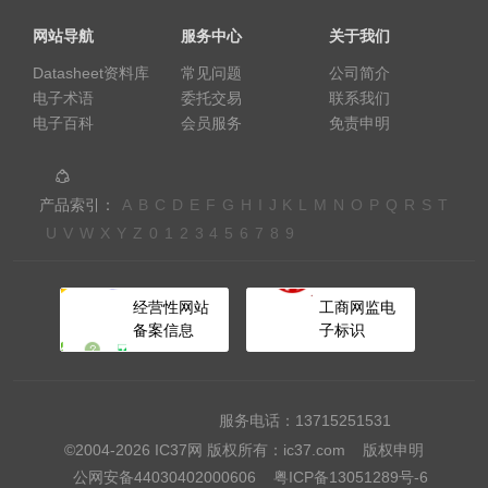
RB520S-30 RB521S-3O 1N5817 1N5819 1N4001-4007 S1A-
网站导航
服务中心
关于我们
S1M RS1A-RS1M ES1A-ES1M 可 供 应: 开关二极管、波段开关
Datasheet资料库
常见问题
公司简介
二极管、高频二极管、PIN二极管、变容二极管、齐纳二极管、整
电子术语
委托交易
联系我们
流二极管、肖特基二极管、快恢复二极管、瞬态电压抑制器整流
电子百科
会员服务
免责申明
桥、二极管阵列等 可 供 应: 小信号三极管、高压三极管、高频三
极管、达林顿三极管、数字三极管、场效应管、可控硅三极管、阵
产品索引：
A
B
C
D
E
F
G
H
I
J
K
L
M
N
O
P
Q
R
S
T
列等 稳压IC：XC6206系列 78L05 78L08 TL431 整流桥MB2S
U
V
W
X
Y
Z
0
1
2
3
4
5
6
7
8
9
MB4S MB6S MB10 DB106S DB107S 品 牌: PHILIPS、
FAIRCHILD、ST、ON、ROHM、TOSHIBA、PANASONIC、
NEC、VISHAY、长电等
经营性网站
工商网监电
备案信息
子标识
服务电话：13715251531
©2004-2026 IC37网 版权所有：ic37.com
版权申明
公网安备44030402000606
粤ICP备13051289号-6