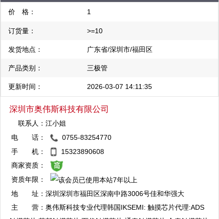
价 格：
1
订货量：
>=10
发货地点：
广东省/深圳市/福田区
产品类别：
三极管
更新时间：
2026-03-07 14:11:35
深圳市奥伟斯科技有限公司
联系人：
江小姐
电 话：
0755-83254770
QQ：3003412773
手 机：
15323890608
复制
商家资质：
资质年限：
QQ：3003714016
地 址：
深圳深圳市福田区深南中路3006号佳和华强大
复制
厦A座7楼整层
主 营：
奥伟斯科技专业代理韩国IKSEMI: 触摸芯片代理:ADS