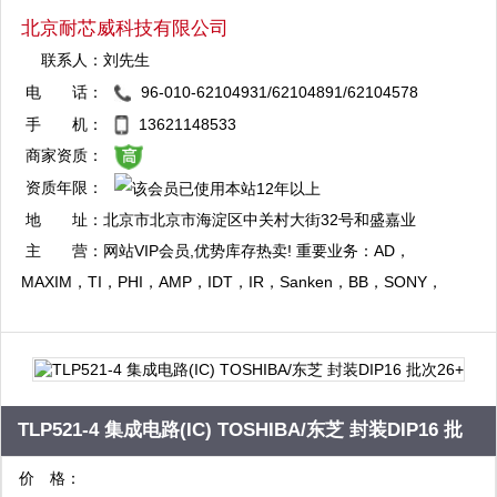
北京耐芯威科技有限公司
联系人：
刘先生
电 话：
96-010-62104931/62104891/62104578
QQ：2880824479
手 机：
13621148533
复制
商家资质：
资质年限：
QQ：1344056792
地 址：
北京市北京市海淀区中关村大街32号和盛嘉业
复制
大厦10层1009室
主 营：
网站VIP会员,优势库存热卖! 重要业务：AD，
MAXIM，TI，PHI，AMP，IDT，IR，Sanken，BB，SONY，
Xilinx，HY 等电子元器件 主营AD，MAXIM，TI，PHI，AMP，
IDT，IR，Sanken，BB，SONY，Xilinx，HY 等电子元器件
TLP521-4 集成电路(IC) TOSHIBA/东芝 封装DIP16 批
次26+
价 格：