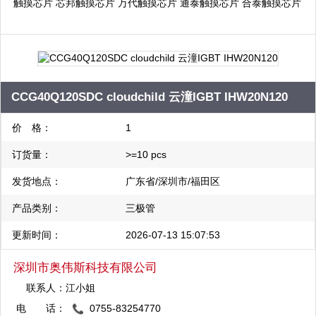
触摸芯片 芯邦触摸芯片 万代触摸芯片 通泰触摸芯片 合泰触摸芯片
启攀微触摸芯片 海栎创触摸芯片 比亚迪触摸芯片 融合微触摸芯片:
单片机代理:瑞萨单片机 三星单片机 现代单片机 东芝单片机 合泰
单片机 富仕通单片机:电源管理芯片代理:PI电源管理芯片 启达电源
管理芯片 芯朋微电源管理芯片 中科微马达驱动芯片
CCG40Q120SDC cloudchild 云潼IGBT IHW20N120
价 格：
1
订货量：
>=10 pcs
发货地点：
广东省/深圳市/福田区
产品类别：
三极管
更新时间：
2026-07-13 15:07:53
深圳市奥伟斯科技有限公司
联系人：
江小姐
电 话：
0755-83254770