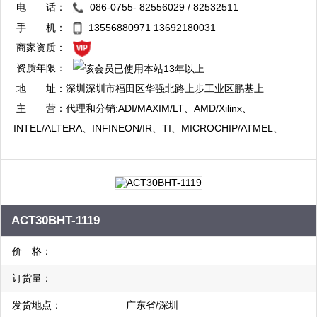
电 话：
086-0755- 82556029 / 82532511
QQ：2881894392
手 机：
13556880971 13692180031
复制
商家资质：
资质年限：
QQ：2881894393
地 址：
深圳深圳市福田区华强北路上步工业区鹏基上
复制
步工业厂房102栋西620
主 营：
代理和分销:ADI/MAXIM/LT、AMD/Xilinx、
INTEL/ALTERA、INFINEON/IR、TI、MICROCHIP/ATMEL、
ST、ON、NXP、VISHAY、SAMSUNG 、CYPRESS、HYNIX、
PMC、NATIONAL 、Hitachi、AVAGO、Rohm, NEC、IXYS、
SHARP、TOSHIBA、VTI、MITSUBISH、FUJI...等世界知名品牌
集成电路（ic）。
ACT30BHT-1119
价 格：
订货量：
发货地点：
广东省/深圳