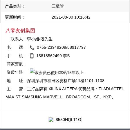
产品类别：
三极管
更新时间：
2021-08-30 10:16:42
八零友创集团
联系人：
李小姐/段先生
电 话：
0755-23949209/88917797
QQ：2880720334
手 机：
15818562499 李S
复制
商家资质：
资质年限：
QQ：2880781309
地 址：
深圳深圳市福田区赛格广场11楼1101-1108
复制
室，南山区中洲控股大厦B座19楼
主 营：
主打品牌有 XILINX ALTERA 优势品牌：TI ADI ACTEL
MAX ST SAMSUNG MARVELL、BROADCOM、ST、NXP、
FREESCALE、NS、AVAGO、TOSHIBA、、RENESAS、
ATMEL、等..优势品牌。 代理分销：长电 CHRONTEL SST NEC
AOS、ON、IR、WINBOND MXIC DIODES AMD等专业致力于内
存、闪存、显存、ARM、SDRAM、SRAM 、NAND、 FLASH、