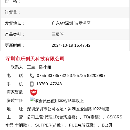
价 格：
订货量：
发货地点：
广东省/深圳市/罗湖区
产品类别：
三极管
更新时间：
2024-10-19 15:47:42
深圳市乐创天科技有限公司
联系人：
王生、陈小姐
电 话：
0755-83785732 83785735 83202997
QQ：2355600858
手 机：
13760147243
复制
商家资质：
资质年限：
地 址：
深圳深圳市公司地址：罗湖区爱国路1022号建
国大厦602室 门市部：福田区华强北新华强电
主 营：
公司主营:代理LD(台湾通嘉）、TD(泰德）、CS(CRS
子市场3楼Q3B005房间 TEL：83202997
华晶 华润微）、SUPPER(超致）、FUDA(芯源微）、BL(贝