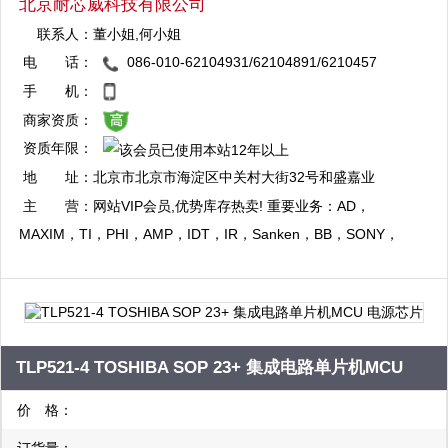
北京耐芯威科技有限公司
联系人：
董小姐,何小姐
电 话：
086-010-62104931/62104891/6210457
QQ：2880824479
8/62106431
手 机：
复制
商家资质：
资质年限：
QQ：1344056792
地 址：
北京市北京市海淀区中关村大街32号和盛嘉业
复制
大厦10层1009室
主 营：
网站VIP会员,优势库存热卖! 重要业务：AD，
MAXIM，TI，PHI，AMP，IDT，IR，Sanken，BB，SONY，
Xilinx，HY 等电子元器件 主营：AD，MAXIM，TI，PHI，AMP，
IDT，IR，Sanken，BB，SONY，Xilinx，HY 等电子元器件
TLP521-4 TOSHIBA SOP 23+ 集成电路单片机MCU
电源芯片
价 格：