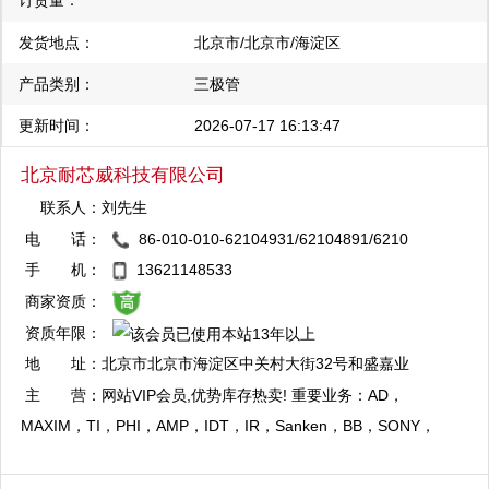
订货量：
发货地点：
北京市/北京市/海淀区
产品类别：
三极管
更新时间：
2026-07-17 16:13:47
北京耐芯威科技有限公司
联系人：
刘先生
电 话：
86-010-010-62104931/62104891/6210
QQ：2880824479
4578
手 机：
13621148533
复制
商家资质：
资质年限：
QQ：1344056792
地 址：
北京市北京市海淀区中关村大街32号和盛嘉业
复制
大厦10层1009室
主 营：
网站VIP会员,优势库存热卖! 重要业务：AD，
MAXIM，TI，PHI，AMP，IDT，IR，Sanken，BB，SONY，
Xilinx，HY 等电子元器件