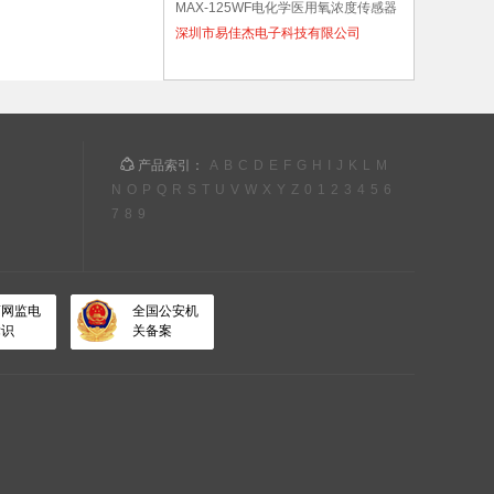
MAX-125WF电化学医用氧浓度传感器
深圳市易佳杰电子科技有限公司
模拟毫伏输出
产品索引：
A
B
C
D
E
F
G
H
I
J
K
L
M
N
O
P
Q
R
S
T
U
V
W
X
Y
Z
0
1
2
3
4
5
6
7
8
9
商网监电
全国公安机
标识
关备案