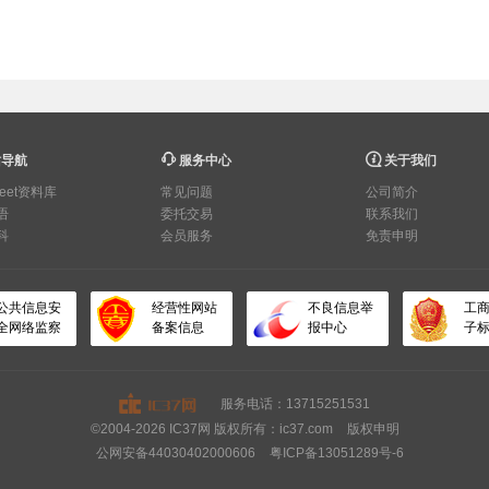
导航
服务中心
关于我们
heet资料库
常见问题
公司简介
语
委托交易
联系我们
科
会员服务
免责申明
公共信息安
经营性网站
不良信息举
工
全网络监察
备案信息
报中心
子
服务电话：13715251531
©2004-2026 IC37网 版权所有：ic37.com
版权申明
公网安备44030402000606
粤ICP备13051289号-6