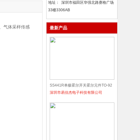
地址：
深圳市福田区华强北路赛格广场
33楼3306AB
感器、气体采样传感
最新产品
SS441R单极霍尔开关霍尔元件TO‑92
深圳市易佳杰电子科技有限公司
直插扁平封装