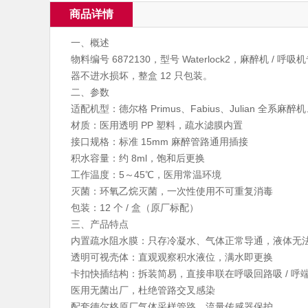
商品详情
一、概述
物料编号 6872130，型号 Waterlock2，麻醉
器不进水损坏，整盒 12 只包装。
二、参数
适配机型：德尔格 Primus、Fabius、Julian 全系麻醉机
材质：医用透明 PP 塑料，疏水滤膜内置
接口规格：标准 15mm 麻醉管路通用插接
积水容量：约 8ml，饱和后更换
工作温度：5～45℃，医用常温环境
灭菌：环氧乙烷灭菌，一次性使用不可重复消毒
包装：12 个 / 盒（原厂标配）
三、产品特点
内置疏水阻水膜：只存冷凝水、气体正常导通，液体无
透明可视壳体：直观观察积水液位，满水即更换
卡扣快插结构：拆装简易，直接串联在呼吸回路吸 / 呼
医用无菌出厂，杜绝管路交叉感染
配套德尔格原厂气体采样管路、流量传感器保护