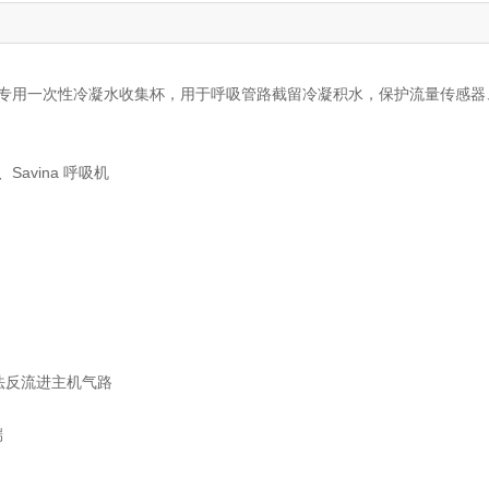
机 / 呼吸机专用一次性冷凝水收集杯，用于呼吸管路截留冷凝积水，保护流量传
、Savina 呼吸机
法反流进主机气路
端