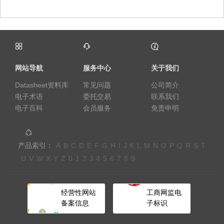
网站导航
服务中心
关于我们
Datasheet资料库
常见问题
公司简介
电子术语
委托交易
联系我们
电子百科
会员服务
免责申明
产品索引：
A
B
C
D
E
F
G
H
I
J
K
L
M
N
O
P
Q
R
S
T
U
V
W
X
Y
Z
0
1
2
3
4
5
6
7
8
9
经营性网站
工商网监电
备案信息
子标识