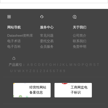
网站导航
服务中心
关于我们
Datasheet资料库
常见问题
公司简介
电子术语
委托交易
联系我们
电子百科
会员服务
免责申明
产品索引：
A
B
C
D
E
F
G
H
I
J
K
L
M
N
O
P
Q
R
S
T
U
V
W
X
Y
Z
0
1
2
3
4
5
6
7
8
9
经营性网站
工商网监电
备案信息
子标识