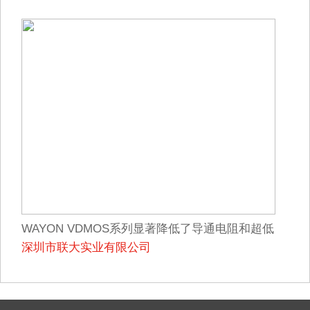
WAYON VDMOS系列显著降低了导通电阻和超低
深圳市联大实业有限公司
栅极电荷，适用于要求高功率密度和高效率的应
用。其产品规格涵盖500伏至1500伏。它广泛和