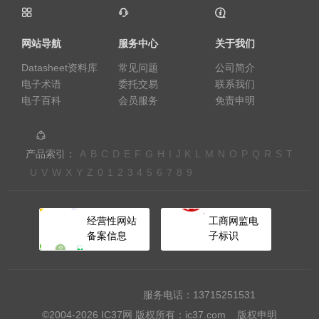
网站导航
服务中心
关于我们
Datasheet资料库
常见问题
公司简介
电子术语
委托交易
联系我们
电子百科
会员服务
免责申明
产品索引：
A
B
C
D
E
F
G
H
I
J
K
L
M
N
O
P
Q
R
S
T
U
V
W
X
Y
Z
0
1
2
3
4
5
6
7
8
9
经营性网站
工商网监电
备案信息
子标识
服务电话：13715251531
©2004-2026 IC37网 版权所有：ic37.com
版权申明