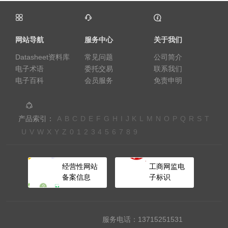
网站导航
服务中心
关于我们
Datasheet资料库
常见问题
公司简介
电子术语
委托交易
联系我们
电子百科
会员服务
免责申明
产品索引：
A
B
C
D
E
F
G
H
I
J
K
L
M
N
O
P
Q
R
S
T
U
V
W
X
Y
Z
0
1
2
3
4
5
6
7
8
9
经营性网站
工商网监电
备案信息
子标识
服务电话：13715251531