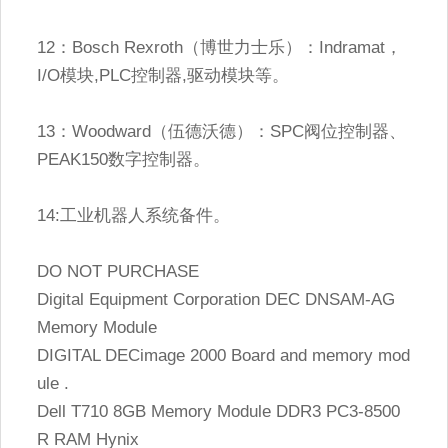
12：Bosch Rexroth（博世力士乐）：Indramat，
I/O模块,PLC控制器,驱动模块等。
13：Woodward（伍德沃德）：SPC阀位控制器、
PEAK150数字控制器。
14:工业机器人系统备件。
DO NOT PURCHASE
Digital Equipment Corporation DEC DNSAM-AG
Memory Module
DIGITAL DECimage 2000 Board and memory mod
ule .
Dell T710 8GB Memory Module DDR3 PC3-8500
R RAM Hynix